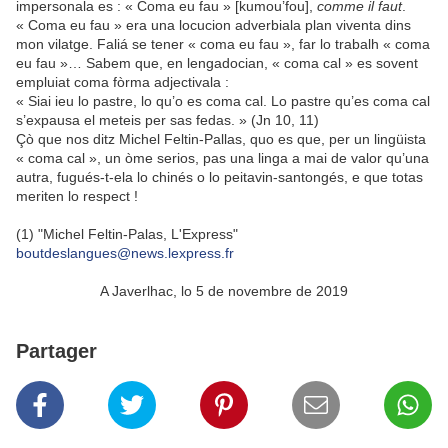
impersonala es : « Coma eu fau » [kumou’fou],
comme il faut
.
« Coma eu fau » era una locucion adverbiala plan viventa dins
mon vilatge. Faliá se tener « coma eu fau », far lo trabalh « coma
eu fau »… Sabem que, en lengadocian, « coma cal » es sovent
empluiat coma fòrma adjectivala :
« Siai ieu lo pastre, lo qu’o es coma cal. Lo pastre qu’es coma cal
s’expausa el meteis per sas fedas. » (Jn 10, 11)
Çò que nos ditz Michel Feltin-Pallas, quo es que, per un lingüista
« coma cal », un òme serios, pas una linga a mai de valor qu’una
autra, fugués-t-ela lo chinés o lo peitavin-santongés, e que totas
meriten lo respect !
(1) "Michel Feltin-Palas, L'Express"
boutdeslangues@news.lexpress.fr
A Javerlhac, lo 5 de novembre de 2019
Partager