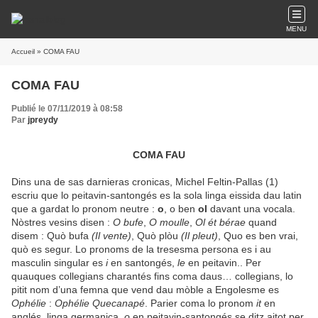
MENU
Accueil
» COMA FAU
COMA FAU
Publié le 07/11/2019 à 08:58
Par
jpreydy
COMA FAU
Dins una de sas darnieras cronicas, Michel Feltin-Pallas (1)
escriu que lo peitavin-santongés es la sola linga eissida dau latin
que a gardat lo pronom neutre :
o
, o ben
ol
davant una vocala.
Nòstres vesins disen :
O bufe
,
O moulle
,
Ol ét bérae
quand
disem : Quò bufa
(Il vente)
, Quò plòu
(Il pleut)
, Quo es ben vrai,
quò es segur. Lo pronoms de la tresesma persona es i au
masculin singular es
i
en santongés,
le
en peitavin.. Per
quauques collegians charantés fins coma daus… collegians, lo
pitit nom d’una femna que vend dau mòble a Engolesme es
Ophélie
:
Ophélie Quecanapé
. Parier coma lo pronom
it
en
anglés, linga germanica,
o
en peitavin-santongés se ditz aitot per