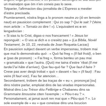
un mainatjon que òm n’en coneis pas lo sexe.
Totparier, l’afirmacion dau jornalista de
L’Express
a mestier
d’estre precisada.
Prumierament, nòstra linga a lo pronom neutre
zo
(
iò
en lemosin
naut) en pausicion complement : Qui zo sap ?
Qui le sait ?
(Veire
mon article : « Tornatz-zo dire ! »). L’equivalent es
o
en
lengadocian :
« Si sias tu lo Crist, digas-o nos francament ! » Jèsus lor
reponguèt : « O vos ai dich e o cresètz pas » (
La Bíblia, Novèl
Testament
, Jn 10, 22, revirada de Joan Roqueta-Larzac)
En pausicion subject davant un verbe impersonau, trobem mai
que mai lo demonstratiu
quò
: « Quò fai freg »
(Il fait froid)
, o ben
ø (pas de pronom) : « Fai freg », fòrma benleu un pau mai
« gramaticala » que l’autra. (Quò) me taina d’estre ’ribat
(Il me
tarde/J’ai hâte d’arriver),
Que fau-quò far ?
Que faut-il faire ?
Crese pas aver desjà trobat « quò » davant « fau »
(Il faut)
: Fau
veire
(Il faut voir)
, Fau far atencion…
Secondament, trobem de las traças de « eu », prononçat [ou]
dins nòstre parlar, empluiat dins de las viradas impersonalas.
Mistral dins
Lou Trésor dóu Felibrige
e Chabaneu dins sa
Grammaire limousine
citen l’exemple : « Plòu-t-eu ? ».
Personalament, ai jamai auvit ren mai que « Plòu-quò ? ». Lo
sole exemple de « eu » que coneisse dins una locucion