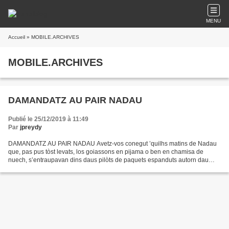
MENU
Accueil
» MOBILE.ARCHIVES
MOBILE.ARCHIVES
DAMANDATZ AU PAIR NADAU
Publié le 25/12/2019 à 11:49
Par
jpreydy
DAMANDATZ AU PAIR NADAU Avetz-vos conegut ’quilhs matins de Nadau
que, pas pus tòst levats, los goiassons en pijama o ben en chamisa de
nuech, s’entraupavan dins daus pilòts de paquets espanduts autorn dau
pinhier ? Matins sens jòia de mainatges mau esvelhats...