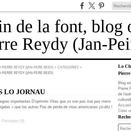
 de la font, blog 
rre Reydy (Jan-Pei
Lo Cha
PIERRE REYDY (JAN-PEIRE REIDI)
>
CATEGORIES
>
PIERRE REYDY (JAN-PEIRE REIDI)
Pierre
Blog en
Pierre 
NS LO JORNAU
de l'au
culturel
ras importantas D’oprimits Vitas que zo son pas mai pas mens
Accueil
galas » que las autras Pas de perda de vitas americanas çò-ditz l
Créer u
Reche
 Permalien [
#
]