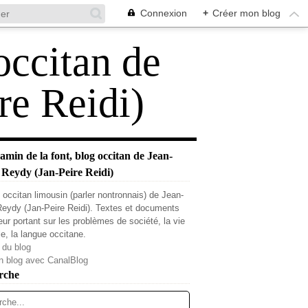
Connexion
+
Créer mon blog
occitan de
re Reidi)
min de la font, blog occitan de Jean-
 Reydy (Jan-Peire Reidi)
 occitan limousin (parler nontronnais) de Jean-
Reydy (Jan-Peire Reidi). Textes et documents
teur portant sur les problèmes de société, la vie
le, la langue occitane.
 du blog
n blog avec CanalBlog
rche