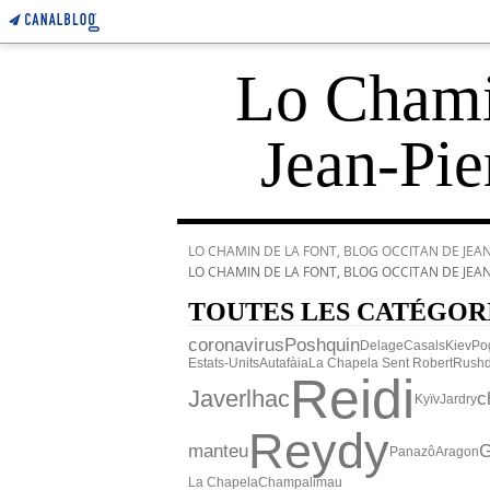
Lo Chamin
Jean-Pie
LO CHAMIN DE LA FONT, BLOG OCCITAN DE JEAN-
LO CHAMIN DE LA FONT, BLOG OCCITAN DE JEAN-
TOUTES LES CATÉGOR
coronavirus
Poshquin
Delage
Casals
Kiev
Po
Estats-Units
Autafàia
La Chapela Sent Robert
Rushd
Reidi
Javerlhac
c
Kyïv
Jardry
Reydy
manteu
G
Panazô
Aragon
La Chapela
Champalimau