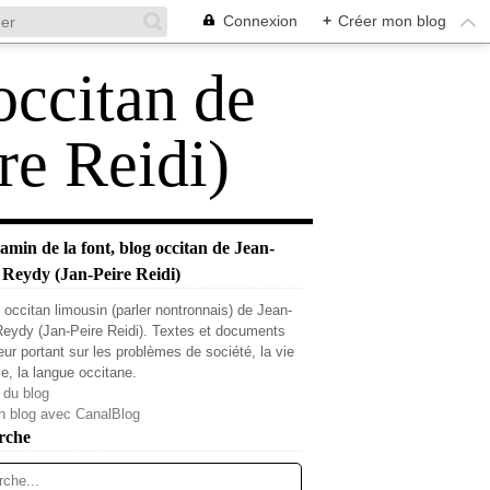
Connexion
+
Créer mon blog
occitan de
re Reidi)
min de la font, blog occitan de Jean-
 Reydy (Jan-Peire Reidi)
 occitan limousin (parler nontronnais) de Jean-
Reydy (Jan-Peire Reidi). Textes et documents
teur portant sur les problèmes de société, la vie
le, la langue occitane.
 du blog
n blog avec CanalBlog
rche