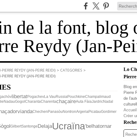
 de la font, blog 
rre Reydy (Jan-Pei
Lo Cha
PIERRE REYDY (JAN-PEIRE REIDI)
>
CATEGORIES
>
PIERRE REYDY (JAN-PEIRE REIDI)
Pierre
IES
Blog en
Pierre 
libertat
gachòv
Pogachev
La Vau
Russia
Pouchkine
Champalimaud
de l'au
chaçaire
ie
Nadau
Gogol
Charanta
Charenta
Auta Fàia
Jardric
Nadal
culturel
Accueil
haçador
vianda
Chechen
Panasòu
Nontron
Argeria
Picatau
Gordimer
Créer u
Reche
Ucraïna
ògol
Delaja
'belha
tornar
Gilbert
Santonge