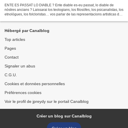
ENTE ES PASSAT LO DIABLE ? Ente diable es-eu passat, lo diable de
nòstres ancians ? Laissarai los teologians, los filosòfes, los psicanalistas, los
etnològues, los folcloristas… vos parlar de las representacions artisticas dau
diable, de sa plaça dins...
Hébergé par Canalblog
Top articles
Pages
Contact
Signaler un abus
C.G.U.
Cookies et données personnelles
Préférences cookies
Voir le profil de jpreydy sur le portail Canalblog
Créer un blog sur Canalblog