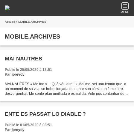
MENU
Accueil
» MOBILE.ARCHIVES
MOBILE.ARCHIVES
MAI NAUTRES
Publié le 25/05/2020 à 13:51
Par
jpreydy
MAI NAUTRES « Me too »… Quò vòu dire : « Mai me, sei una femna que, a
un moment de sa vita, se trobet forçada de donar son còrs a un fumelaire
desvergonhat. Me sente plan umiliada e esmalida. Vòle pus contunhar de
trainar ’quela chaulhadura que ne’n sei...
ENTE ES PASSAT LO DIABLE ?
Publié le 01/05/2020 à 08:51
Par
jpreydy