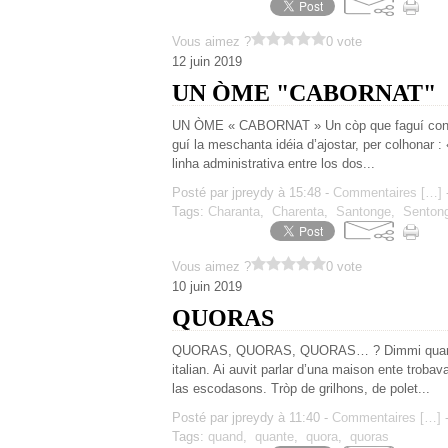
Vous aimez ?
0 vote
12 juin 2019
UN ÒME "CABORNAT"
UN ÒME « CABORNAT » Un còp que faguí coneit
guí la meschanta idéia d’ajostar, per colhonar 
linha administrativa entre los dos...
Posté par jpreydy à 15:48 -
Commentaires [
…
]
-
Tags:
Charanta
,
Charenta
,
Santonge
,
Senton
Vous aimez ?
0 vote
10 juin 2019
QUORAS
QUORAS, QUORAS, QUORAS… ? Dimmi quando, 
italian. Ai auvit parlar d’una maison ente trob
las escodasons. Tròp de grilhons, de polet...
Posté par jpreydy à 11:40 -
Commentaires [
…
]
-
Tags:
quand
,
quante
,
quora
,
quoras