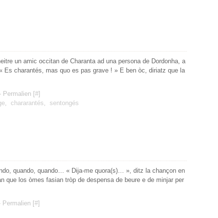
re un amic occitan de Charanta ad una persona de Dordonha, a
: « Es charantés, mas quo es pas grave ! » E ben òc, diriatz que la
 Permalien [
#
]
ge
,
chararantés
,
sentongés
quando, quando… « Dija-me quora(s)… », ditz la chançon en
avan que los òmes fasian tròp de despensa de beure e de minjar per
 Permalien [
#
]