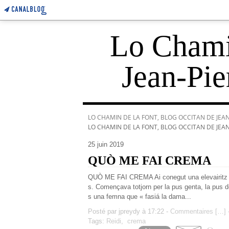
Lo Chamin
Jean-Pie
LO CHAMIN DE LA FONT, BLOG OCCITAN DE JEAN-
LO CHAMIN DE LA FONT, BLOG OCCITAN DE JEAN-
25 juin 2019
QUÒ ME FAI CREMA
QUÒ ME FAI CREMA Ai conegut una elevairitz d
s. Començava totjorn per la pus genta, la pus d
s una femna que « fasiá la dama...
Posté par jpreydy à 17:22 -
Commentaires [
…
]
-
Tags:
Reidi
,
crema