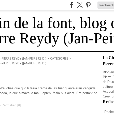
 de la font, blog 
rre Reydy (Jan-Pei
Lo Cha
PIERRE REYDY (JAN-PEIRE REIDI)
>
CATEGORIES
>
PIERRE REYDY (JAN-PEIRE REIDI)
Pierre
Blog en
Pierre 
de l'au
culturel
’auchas que quò li fasiá crema de las tuar quante eran venguda
Accueil
onda, la que aimava lo mai ; aprep, fasiá pus aisat. Era pertant pa
Créer u
Reche
 Permalien [
#
]