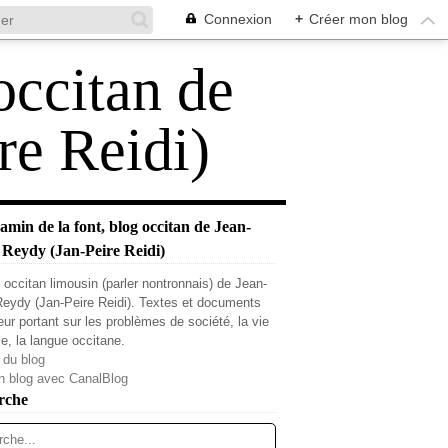
Connexion
+
Créer mon blog
occitan de
re Reidi)
min de la font, blog occitan de Jean-
 Reydy (Jan-Peire Reidi)
 occitan limousin (parler nontronnais) de Jean-
Reydy (Jan-Peire Reidi). Textes et documents
teur portant sur les problèmes de société, la vie
le, la langue occitane.
 du blog
n blog avec CanalBlog
rche