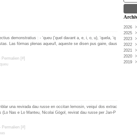
Archi
2026
2025
Aoû
us demonstratius : - ’queu (’quel davant a, e, i, o, u), ’quela, ’q
2023
Mai
Nov
uestas. Las fòrmas plenas aqueu/l, aqueste se disen pus gaire, daus
2022
Févr
Oct
Nov
2021
Sep
Oct
Oct
2020
Juil
Sep
Juil
Déc
 Permalien [
#
]
2019
Juin
Aoû
Juin
Nov
Juil
queu
Mai
Juil
Mar
Sep
Juin
Déc
Avri
Juin
Févr
Juil
Mai
Nov
Mai
Janv
Juin
Avri
Oct
Avri
Mai
Mar
Sep
Avri
Févr
Aoû
Mar
Janv
Juil
Févr
Juin
lar una revirada dau russe en occitan lemosin, veiquí dos extrac
Janv
Mai
s (Lo Nas e Lo Manteu, Nicolai Gògol, revirat dau russe per Jan-P
 Permalien [
#
]
nas