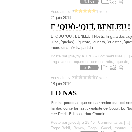
Vous aimez ?
1 vote
21 juin 2019
E ’QUÒ-’QUÍ, BENLEU !
E ’QUÒ-’QUÍ, BENLEU ! Nòstra linga a dos adjecti
uilhs, ’quelas) - ’queste, ’questa, ’questes, ’q
mens dins nòstra partida...
Posté par jpreydy à 11:02 -
Commentaires [
…
]
-
Tags:
aquel
,
aqueste
,
demonstratiu
,
queste
,
Vous aimez ?
0 vote
18 juin 2019
LO NAS
Per las personas que se damanden que pòt semb
hs dau conte fantastic-realiste de Gògol, Lo Na
eire Reidi, Edicions dau Chamin...
Posté par jpreydy à 18:46 -
Commentaires [
…
]
-
Tags:
Reidi
,
Reydy
,
Gogol
,
Gògol
,
manteu
,