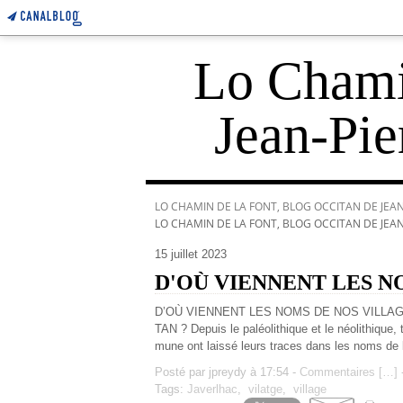
Lo Chamin
Jean-Pie
LO CHAMIN DE LA FONT, BLOG OCCITAN DE JEAN-
LO CHAMIN DE LA FONT, BLOG OCCITAN DE JEAN-
15 juillet 2023
D'OÙ VIENNENT LES N
D’OÙ VIENNENT LES NOMS DE NOS VILLA
TAN ? Depuis le paléolithique et le néolithique,
mune ont laissé leurs traces dans les noms de l
Posté par jpreydy à 17:54 -
Commentaires [
…
]
-
Tags:
Javerlhac
,
vilatge
,
village