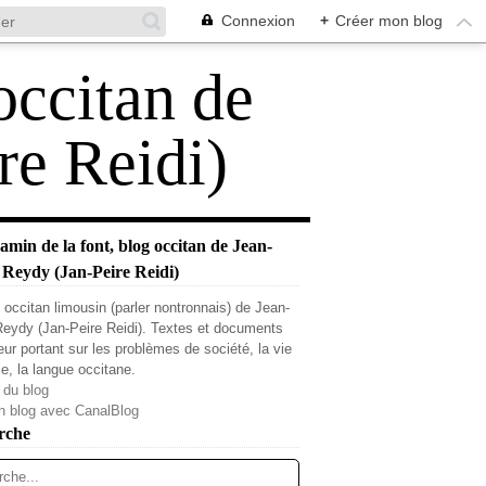
Connexion
+
Créer mon blog
occitan de
re Reidi)
min de la font, blog occitan de Jean-
 Reydy (Jan-Peire Reidi)
 occitan limousin (parler nontronnais) de Jean-
Reydy (Jan-Peire Reidi). Textes et documents
teur portant sur les problèmes de société, la vie
le, la langue occitane.
 du blog
n blog avec CanalBlog
rche