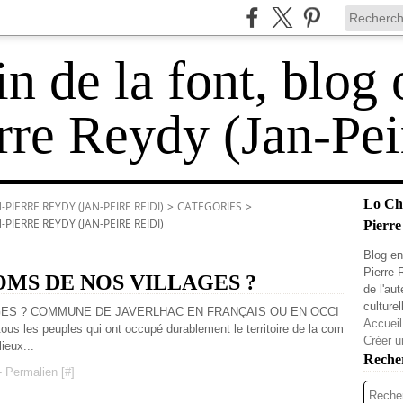
 de la font, blog 
rre Reydy (Jan-Pei
Lo Cha
PIERRE REYDY (JAN-PEIRE REIDI)
>
CATEGORIES
>
PIERRE REYDY (JAN-PEIRE REIDI)
Pierre
Blog en
Pierre 
OMS DE NOS VILLAGES ?
de l'au
culturel
GES ? COMMUNE DE JAVERLHAC EN FRANÇAIS OU EN OCCI
Accueil
 tous les peuples qui ont occupé durablement le territoire de la com
Créer u
ieux...
Reche
 Permalien [
#
]