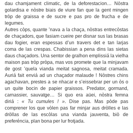
dau chamjament climatic, de la deforestacion… Nòstra
golardisa e nòstre biais de viure fan que la gent mingen
tròp de graissa e de sucre e pas pro de frucha e de
legumes.
Autres còps, quante ’nava a la chaça, nòstras entrecòstas
de chaçadors, que fasiam cueire per disnar sus las brasas
dau fogier, eran espessas d’un travers det e tan larjas
coma de las crespas. Chabissian a pena dins las sietas
daus chaçadors. Una sentor de gralhon emplissiá la vielha
maison pas tròp pròpa, mas vos promete que la minjavam
de gost ’quela vianda meitat sagnosa, meitat cramada.
Auriá fait enviá ad un chaçador malaude ! Nòstres chins
agachavan, prestes a se nhacar e s’eissebrar per un òs o
un quite bocin de papier graissos. Predator, gormand,
carnassier, sauvatge… Si quo era aüei, nòstra femna
diriá :
« Tu cumules ! »
. Dise pas. Mas pòde pas
comprener los que vòlen pas far minjar aus dròlles e las
dròllas de las escòlas una vianda jauventa, biò de
preferéncia, plan bona per lur frotjada.