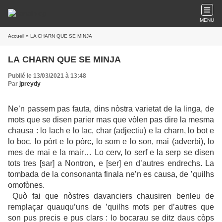
MENU
Accueil
» LA CHARN QUE SE MINJA
LA CHARN QUE SE MINJA
Publié le 13/03/2021 à 13:48
Par
jpreydy
Ne’n passem pas fauta, dins nòstra varietat de la linga, de
mots que se disen parier mas que vòlen pas dire la mesma
chausa : lo lach e lo lac, char (adjectiu) e la charn, lo bot e
lo boc, lo pòrt e lo pòrc, lo som e lo son, mai (adverbi), lo
mes de mai e la mair… Lo cerv, lo serf e la serp se disen
tots tres [sar] a Nontron, e [ser] en d’autres endrechs. La
tombada de la consonanta finala ne’n es causa, de ’quilhs
omofònes.
Quò fai que nòstres davanciers chausiren benleu de
remplaçar quauqu’uns de ’quilhs mots per d’autres que
son pus precis e pus clars : lo bocarau se ditz daus còps