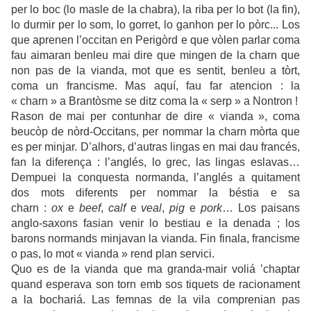
per lo boc (lo masle de la chabra), la riba per lo bot (la fin),
lo durmir per lo som, lo gorret, lo ganhon per lo pòrc... Los
que aprenen l’occitan en Perigòrd e que vòlen parlar coma
fau aimaran benleu mai dire que mingen de la charn que
non pas de la vianda, mot que es sentit, benleu a tòrt,
coma un francisme. Mas aquí, fau far atencion : la
« charn » a Brantòsme se ditz coma la « serp » a Nontron !
Rason de mai per contunhar de dire « vianda », coma
beucòp de nòrd-Occitans, per nommar la charn mòrta que
es per minjar. D’alhors, d’autras lingas en mai dau francés,
fan la diferença : l’anglés, lo grec, las lingas eslavas…
Dempuei la conquesta normanda, l’anglés a quitament
dos mots diferents per nommar la béstia e sa
charn :
ox
e
beef
,
calf
e
veal
,
pig
e
pork
… Los paisans
anglo-saxons fasian venir lo bestiau e la denada ; los
barons normands minjavan la vianda. Fin finala, francisme
o pas, lo mot « vianda » rend plan servici.
Quo es de la vianda que ma granda-mair voliá ’chaptar
quand esperava son torn emb sos tiquets de racionament
a la bochariá. Las femnas de la vila comprenian pas