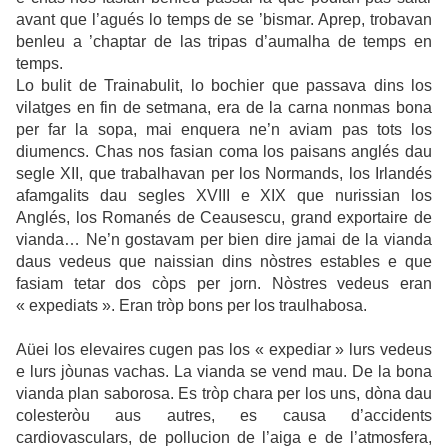
avant que l’agués lo temps de se ’bismar. Aprep, trobavan
benleu a ’chaptar de las tripas d’aumalha de temps en
temps.
Lo bulit de Trainabulit, lo bochier que passava dins los
vilatges en fin de setmana, era de la carna nonmas bona
per far la sopa, mai enquera ne’n aviam pas tots los
diumencs. Chas nos fasian coma los paisans anglés dau
segle XII, que trabalhavan per los Normands, los Irlandés
afamgalits dau segles XVIII e XIX que nurissian los
Anglés, los Romanés de Ceausescu, grand exportaire de
vianda… Ne’n gostavam per bien dire jamai de la vianda
daus vedeus que naissian dins nòstres estables e que
fasiam tetar dos còps per jorn. Nòstres vedeus eran
« expediats ». Eran tròp bons per los traulhabosa.
Aüei los elevaires cugen pas los « expediar » lurs vedeus
e lurs jòunas vachas. La vianda se vend mau. De la bona
vianda plan saborosa. Es tròp chara per los uns, dòna dau
colesteròu aus autres, es causa d’accidents
cardiovasculars, de pollucion de l’aiga e de l’atmosfera,