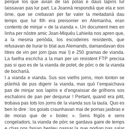
perque los que avian de las polas e daus lapins lur
laissavan pas lur part. La Joannà respondiá que ela e son
òme, que se crebavan per far valer la meitadariá dau
temps que lur filh era preisonier en Alemanha, eran
contents de minjar « de la vianda ». Un document mes en
linha per nòstre amic Joan-Miquèu Lahieita nos apren que,
a la mesma periòda, los escodeires resistents, que
refusavan de liurar lo blat aus Alemands, damandavan dos
litres de vin per jorn (pas mai !) e 250 gramas de vianda.
La fuelha escricha a la man per un resistent FTP precisa
pas si quo es de la vianda de polet, de pòrc o de la vianda
de bochariá.
I a vianda e vianda. Sus sos vielhs jorns, mon tonton se
plànhiá de pus digerir la vianda, mas quò l’empaichava
pas de minjar sos lapins e d’engraissar de grilhons sos
eschalons de pan per desjunar ! Pertant, quand era pitit,
trobava pas tots los jorns de la vianda sus la taula. Quo es
ben lo dire : los goiats craunhavan mai de pomas jasbras e
de moras que de « bistec ». Sens frigòs e sens
congeladors, la vianda de pòrc se gardava gaire de temps
e chas nos fasian benleu passar la que podian pas salar