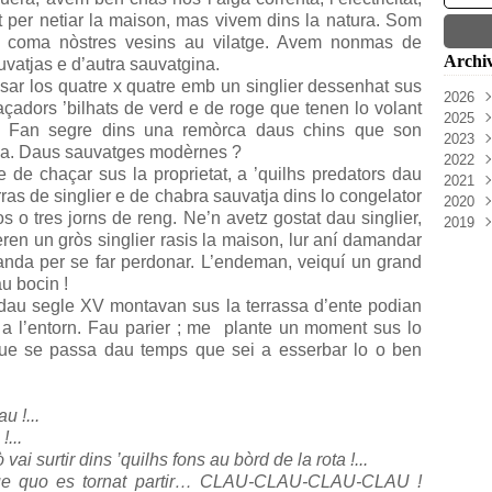
bòt per netiar la maison, mas vivem dins la natura. Som
 coma nòstres vesins au vilatge. Avem nonmas de
Archi
uvatjas e d’autra sauvatgina.
sar los quatre x quatre emb un singlier dessenhat sus
2026
çadors ’bilhats de verd e de roge que tenen lo volant
2025
Aoû
a. Fan segre dins una remòrca daus chins que son
2023
Mai
Nov
ilha. Daus sauvatges modèrnes ?
2022
Févr
Oct
Nov
 de chaçar sus la proprietat, a ’quilhs predators dau
2021
Sep
Oct
Oct
ras de singlier e de chabra sauvatja dins lo congelator
2020
Juil
Sep
Juil
Déc
s o tres jorns de reng. Ne’n avetz gostat dau singlier,
2019
Juin
Aoû
Juin
Nov
Juil
eren un gròs singlier rasis la maison, lur aní damandar
Mai
Juil
Mar
Sep
Juin
Déc
anda per se far perdonar. L’endeman, veiquí un grand
Avri
Juin
Févr
Juil
Mai
Nov
u bocin !
Mai
Janv
Juin
Avri
Oct
au segle XV montavan sus la terrassa d’ente podian
Avri
Mai
Mar
Sep
 a l’entorn. Fau parier ; me plante un moment sus lo
Avri
Févr
Aoû
Mar
Janv
Juil
 que se passa dau temps que sei a esserbar lo o ben
Févr
Juin
Janv
Mai
u !...
...
i surtir dins ’quilhs fons au bòrd de la rota !...
ue quo es tornat partir… CLAU-CLAU-CLAU-CLAU !