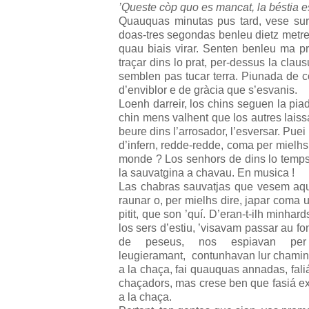
’Queste còp quo es mancat, la béstia e
Quauquas minutas pus tard, vese sur
doas-tres segondas benleu dietz metr
quau biais virar. Senten benleu ma pr
traçar dins lo prat, per-dessus la clau
semblen pas tucar terra. Piunada de cò
d’enviblor e de gràcia que s’esvanis.
Loenh darreir, los chins seguen la pi
chin mens valhent que los autres laissa
beure dins l’arrosador, l’esversar. Puei
d’infern, redde-redde, coma per mielhs
monde ? Los senhors de dins lo temp
la sauvatgina a chavau. En musica !
Las chabras sauvatjas que vesem aquí
raunar o, per mielhs dire, japar coma u
pitit, que son ’quí. D’eran-t-ilh minhard
los sers d’estiu, ’visavam passar au f
de peseus, nos espiavan per
leugieramant, contunhavan lur chamin
a la chaça, fai quauquas annadas, faliá
chaçadors, mas crese ben que fasiá ex
a la chaça.