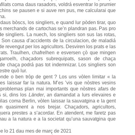
afilats coma daus rasadors, voldrá esventrar lo prumier
 chins se pausen e si auve ren pus, me calcularai que
na.
daus bòscs, los singliers, e quand lur pòden tirar, quo
s merchands de cartochas se’n plandran pas. Pas pro
e singliers. La nuech, los singliers son sus las rotas,
. Son causa d’accidents de la circulacion, de maladiá
e revengut per los agricultors. Desviren los prats e las
 rats. Traulhen, chafrelhen e esversen çò que mingen
igarroelh, chaçadors subrequipats, sason de chaça
 de chaça podrá pas tot indemnizar. Los singliers son
estre quò lur.
onde o ben tròp de gent ? Los uns vòlen limitar « la
s laissar far la natura. M’es ’vis que nòstres vesins
 problemas plan mai importants que nòstres afars de
s si, dins los
Länder
, an damandat a lurs elevaires e
ilas coma Berlin, vòlen laissar la sauvatgina e la gent
m quasiment a nos brejar. Chaçadors, agricultors,
quera prestes a s’acordar. En atendent, me faretz pas
au a la natura e a la societat qu’una sauvatgina que
0 e lo 21 dau mes de març de 2021