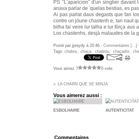
PS "L'aparicion" d'un singlier davant
anava parlar de 'quelas bestias, es pa
Ai pas parlat daus degasts que fan lo
contre un jòune chastenh e, tan naut q
bilha fai veire lur talha e lur fòrça au
Los chastenhs, desjà malaudes de la gr
Posté par jpreydy à 20:46 -
Commentaires [
…
]
-
Tags:
chabra
,
chaça
,
chabròu
,
chaçador
,
cha
Vous aimez ?
0 vote
LA CHARN QUE SE MINJA
Vous aimerez aussi :
ESBOLHAIRE
AUTENTICITAT
Commentaires