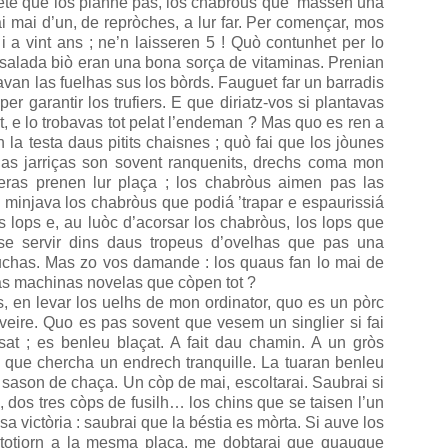
mete que los plànhe pas, los chabròus que ’massen una
 mai d’un, de repròches, a lur far. Per començar, mos
0 i a vint ans ; ne’n laisseren 5 ! Quò contunhet per lo
 salada biò eran una bona sorça de vitaminas. Prenian
savan las fuelhas sus los bòrds. Fauguet far un barradis
er garantir los trufiers. E que diriatz-vos si plantavas
at, e lo trobavas tot pelat l’endeman ? Mas quo es ren a
la testa daus pitits chaisnes ; quò fai que los jòunes
 las jarriças son sovent ranquenits, drechs coma mon
ras prenen lur plaça ; los chabròus aimen pas las
op minjava los chabròus que podiá ’trapar e espaurissiá
rs lops e, au luòc d’acorsar los chabròus, los lops que
se servir dins daus tropeus d’ovelhas que pas una
suchas. Mas zo vos damande : los quaus fan lo mai de
as machinas novelas que còpen tot ?
, en levar los uelhs de mon ordinator, quo es un pòrc
veire. Quo es pas sovent que vesem un singlier si fai
sat ; es benleu blaçat. A fait dau chamin. A un gròs
a que chercha un endrech tranquille. La tuaran benleu
a sason de chaça. Un còp de mai, escoltarai. Saubrai si
, dos tres còps de fusilh… los chins que se taisen l’un
 victòria : saubrai que la béstia es mòrta. Si auve los
e, totjorn a la mesma plaça, me dobtarai que quauque