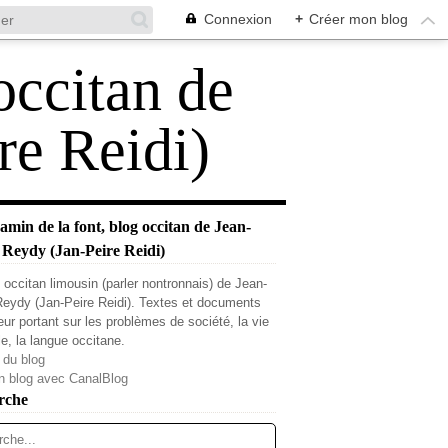
Connexion
+
Créer mon blog
occitan de
re Reidi)
min de la font, blog occitan de Jean-
 Reydy (Jan-Peire Reidi)
 occitan limousin (parler nontronnais) de Jean-
Reydy (Jan-Peire Reidi). Textes et documents
teur portant sur les problèmes de société, la vie
le, la langue occitane.
 du blog
n blog avec CanalBlog
rche