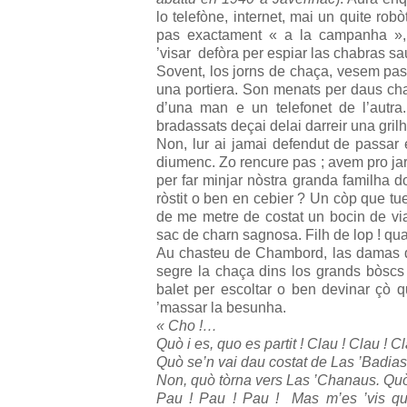
lo telefòne, internet, mai un quite ro
pas exactament « a la campanha »,
’visar defòra per espiar las chabras sa
Sovent, los jorns de chaça, vesem pas
una portiera. Son menats per daus cha
d’una man e un telefonet de l’autr
bradassats deçai delai darreir una gr
Non, lur ai jamai defendut de passar e
diumenc. Zo rencure pas ; avem pro jar
per far minjar nòstra granda familha do
ròstit o ben en cebier ? Un còp que tu
de me metre de costat un bocin de vi
sac de charn sagnosa. Filh de lop ! qua
Au chasteu de Chambord, las damas d
segre la chaça dins los grands bòscs
balet per escoltar o ben devinar çò
’massar la besunha.
« Cho !…
Quò i es, quo es partit ! Clau ! Clau ! Cla
Quò se’n vai dau costat de Las ’Badias !
Non, quò tòrna vers Las ’Chanaus. Quò va
Pau ! Pau ! Pau ! Mas m’es ’vis q