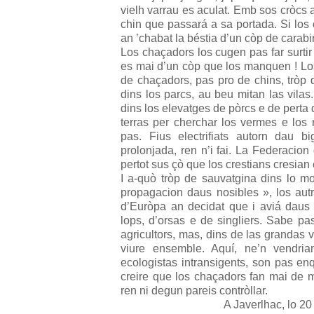
vielh varrau es aculat. Emb sos cròcs 
chin que passará a sa portada. Si los
an ’chabat la béstia d’un còp de carabi
Los chaçadors los cugen pas far surtir 
es mai d’un còp que los manquen ! Lo
de chaçadors, pas pro de chins, tròp d
dins los parcs, au beu mitan las vilas
dins los elevatges de pòrcs e de perta d
terras per cherchar los vermes e los
pas. Fius electrifiats autorn dau b
prolonjada, ren n’i fai. La Federacion
pertot sus çò que los crestians cresian 
I a-quò tròp de sauvatgina dins lo m
propagacion daus nosibles », los autre
d’Euròpa an decidat que i aviá daus
lops, d’orsas e de singliers. Sabe pa
agricultors, mas, dins de las grandas v
viure ensemble. Aquí, ne’n vendria
ecologistas intransigents, son pas en
creire que los chaçadors fan mai de m
ren ni degun pareis contròllar.
A Javerlhac, lo 2