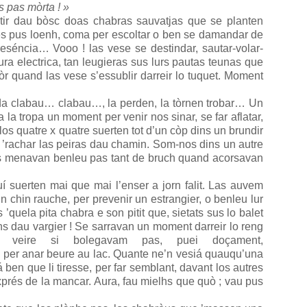
s pas mòrta ! »
tir dau bòsc doas chabras sauvatjas que se planten
es pus loenh, coma per escoltar o ben se damandar de
eséncia… Vooo ! las vese se destindar, sautar-volar-
sura electrica, tan leugieras sus lurs pautas teunas que
r quand las vese s’essublir darreir lo tuquet. Moment
ada clabau… clabau…, la perden, la tòrnen trobar… Un
 la tropa un moment per venir nos sinar, se far aflatar,
 los quatre x quatre suerten tot d’un còp dins un brundir
 ’rachar las peiras dau chamin. Som-nos dins un autre
s menavan benleu pas tant de bruch quand acorsavan
 suerten mai que mai l’enser a jorn falit. Las auvem
n chin rauche, per prevenir un estrangier, o benleu lur
s ’quela pita chabra e son pitit que, sietats sus lo balet
ons dau vargier ! Se sarravan un moment darreir lo reng
 veire si bolegavam pas, puei doçament,
 per anar beure au lac. Quante ne’n vesiá quauqu’una
 ben que li tiresse, per far semblant, davant los autres
prés de la mancar. Aura, fau mielhs que quò ; vau pus