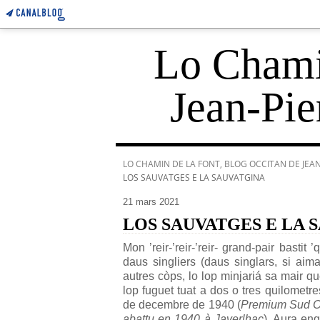
Lo Chamin
Jean-Pie
LO CHAMIN DE LA FONT, BLOG OCCITAN DE JEAN-
LOS SAUVATGES E LA SAUVATGINA
21 mars 2021
LOS SAUVATGES E LA 
Mon ’reir-’reir-’reir- grand-pair basti
daus singliers (daus singlars, si ai
autres còps, lo lop minjariá sa mair q
lop fuguet tuat a dos o tres quilometr
de decembre de 1940 (
Premium Sud O
abattu en 1940 à Javerlhac
). Aura enq