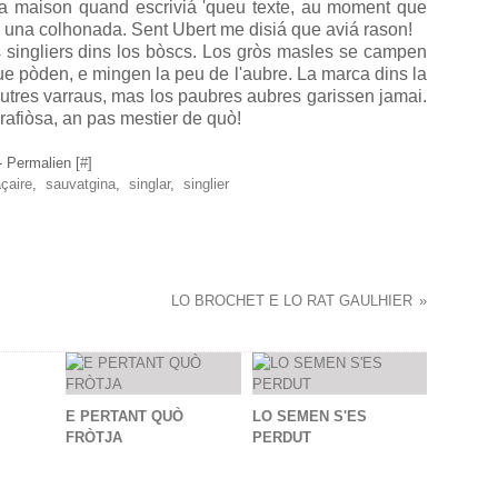
 la maison quand escriviá 'queu texte, au moment que
s una colhonada. Sent Ubert me disiá que aviá rason!
s singliers dins los bòscs. Los gròs masles se campen
ue pòden, e mingen la peu de l'aubre. La marca dins la
s autres varraus, mas los paubres aubres garissen jamai.
afiòsa, an pas mestier de quò!
 Permalien [
#
]
çaire
,
sauvatgina
,
singlar
,
singlier
LO BROCHET E LO RAT GAULHIER
E PERTANT QUÒ
LO SEMEN S'ES
FRÒTJA
PERDUT