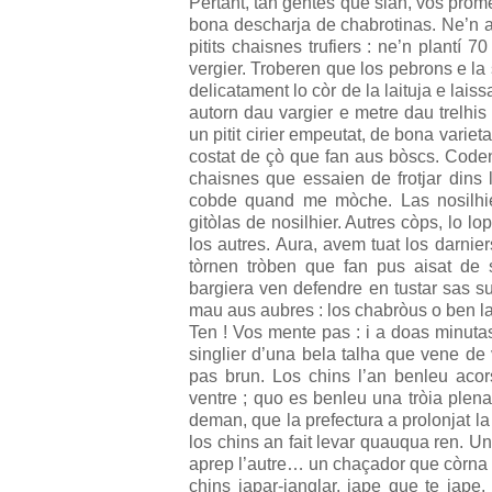
Pertant, tan gentes que sian, vos pro
bona descharja de chabrotinas. Ne’n ai
pitits chaisnes trufiers : ne’n plantí 7
vergier. Troberen que los pebrons e la
delicatament lo còr de la laituja e lais
autorn dau vargier e metre dau trelhis p
un pitit cirier empeutat, de bona variet
costat de çò que fan aus bòscs. Coden 
chaisnes que essaien de frotjar dins
cobde quand me mòche. Las nosilhie
gitòlas de nosilhier. Autres còps, lo l
los autres. Aura, avem tuat los darnie
tòrnen tròben que fan pus aisat de 
bargiera ven defendre en tustar sas 
mau aus aubres : los chabròus o ben l
Ten ! Vos mente pas : i a doas minutas
singlier d’una bela talha que vene de 
pas brun. Los chins l’an benleu acor
ventre ; quo es benleu una tròia plen
deman, que la prefectura a prolonjat l
los chins an fait levar quauqua ren. Un
aprep l’autre… un chaçador que còrna sa
chins japar-janglar, jape que te jap