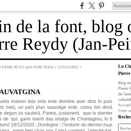
 de la font, blog 
rre Reydy (Jan-Pei
Lo Cha
PIERRE REYDY (JAN-PEIRE REIDI)
>
CATEGORIES
>
Pierre
Blog en
Pierre 
SAUVATGINA
de l'au
culturel
t ’quela maison tota sola ente demòre aüei dins lo país
Accueil
matz mai), un país plan sauvatge ente, coma òm disiá
Créer u
ue degun zo saubriá. Pareis, justament, que lo darnier
Reche
es de ’quí, gaire loenh dau vilatge de Chantagreu, lo 6
uest
18/12/2020 ;
Dordogne : l’histoire du dernier loup
uera, avem ben chas nos l’aiga correnta, l’electricitat,