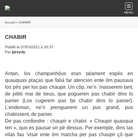
MENU
Accueil
» CHABIR
CHABIR
Publié le 07/03/2021 à 20:37
Par
jpreydy
Antan, los champanhòus eran talament espés en
quauquas plaças que faliá far atencion ente òm pausava
los pès per los pas chaupir. Un còp, ne’n ’masserem tant,
de pitits mai de beus, que pogueren pas chabir dins lo
panier (Los cugerem pas far chabir dins lo panier).
L’endeman, ne’n prenguerem un pus grand, pus
chabissent, de panier.
De pas confondre : chaupir e chabir. « Chaupir quauqua
ren », quo es pausar un pè dessus. Per exemple, dins las
vilas fau ’visar ente òm marcha per pas chaupir çò que