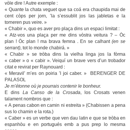
vòle dire ! Autre exemple :
« Quante la chata veguet que sa coá era chaupida mai de
cent còps per jorn, ’la s’essublit jos las jabletas e la
torneren pus veire. »
« Chabir », quo es aver pro plaça dins un espaci limitat :
« Atz-vos una plaça per me dins vòstra veitura ? – Òc
plan ! Òc plan ! ma brava femna . En se calhant
(en se
serrant)
, tot lo monde chabirá. »
« Chabir » se tròba dins la vielha linga jos la fòrma
« caber » o « cabir ». Veiquí un brave vers d’un trobador
citat e revirat per Raynouard :
« Meravil’ m’es on poiria ’l joi caber. » BERENGER DE
PALASOL
Je m’étonne où je pourrais contenir le bonheur.
E dins
La Canso de la Crosada
, los Crosats venen
talament nombros que :
« A penas cabon en camin ni estreita » (Chabissen a pena
sus lo chamin e la rota.)
« Caber » es un verbe que ven dau latin e que se tròba en
espanhòu e en portugués emb a pus prep lo mesma