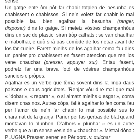
sense.
Un gatge ente òm pòt far chabir totplen de besunha es
chabissent o chabissos. Si ne’n voletz far chabir lo mai
possible fau bien agalhar la besunha
(ranger,
disposer)
dins lo gatge. Si metetz vòstres champanhòus
dins un sac de plastic, siran tròp calhats ; se van chaulhar
e mabolhar, e quò sirá pas comòde de los netiar avant de
los far cueire. Faretz mielhs de los agalhar coma fau dins
un panier pro chabissent en fasent atencion que ren los
vene chauchar
(presser, appuyer sur)
. Entau fasent,
podretz far una brava fotò de vòstres champanhòus
sanciers e pròpes.
Agalhar es un verbe que tòrna sovent dins la linga daus
paisans e daus agricultors. ’Renjar vòu dire mai que mai
« ’dobar », « reparar », o si aimatz mielhs « esgar », coma
disem chas nos. Autres còps, faliá agalhar lo fen coma fau
per l’amor de ne’n far chabir lo mai possible sus lo
charamat de la granja. Parier per las gerbas de blat quand
montavan lo plunhon. D’alhors « plunhar » es un autre
verbe que a un sense vesin de « chauchar ». Mistral dòna :
PLUGNA Presser, serrer, en Périgord, v.
quichar