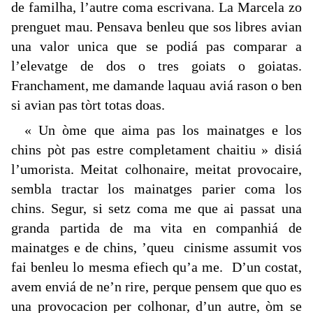
de familha, l’autre coma escrivana. La Marcela zo
prenguet mau. Pensava benleu que sos libres avian
una valor unica que se podiá pas comparar a
l’elevatge de dos o tres goiats o goiatas.
Franchament, me damande laquau aviá rason o ben
si avian pas tòrt totas doas.
« Un òme que aima pas los mainatges e los
chins pòt pas estre completament chaitiu » disiá
l’umorista. Meitat colhonaire, meitat provocaire,
sembla tractar los mainatges parier coma los
chins. Segur, si setz coma me que ai passat una
granda partida de ma vita en companhiá de
mainatges e de chins, ’queu cinisme assumit vos
fai benleu lo mesma efiech qu’a me. D’un costat,
avem enviá de ne’n rire, perque pensem que quo es
una provocacion per colhonar, d’un autre, òm se