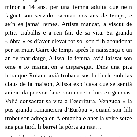
minor a 14 ans, per una femna adulta que ne’n
faguet son servidor sexuau dos ans de temps, e
se’n es jamai remes. Artista mancat, a viscut de
pitits trabalhs e a ren fait de sa vita. Sa granda
« òbra » es d’aver elevat tot sol son filh abandonat
per sa mair. Gaire de temps après la naissença e un
an de maridatge, Alissa, la femna, aviá laissat son
òme e lo mainatjon e disparegut. Dins una pita
letra que Roland aviá trobada sus lo liech emb las
claus de la maison, Alissa explicava que se sentiá
anientida per son òme, son nenet e lurs exigéncias.
Voliá consacrar sa vita a l’escritura. Venguda « la
pus granda romanciera d’Euròpa », quand son filh
trobet son adreça en Alemanha e anet la veire setze
ans pus tard, li barret la pòrta au nas…