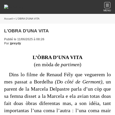
MENU
Accueil
» L'OBRA D'UNA VITA
L'OBRA D'UNA VITA
Publié le 11/06/2025 à 08:26
Par
jpreydy
L’ÒBRA D’UNA VITA
(en mòda de
partimen
)
Dins lo filme de Renaud Fély que veguerem lo
mes passat a Bordelha
(Do côté de Germont)
, un
parent de la Marcela Delpastre parla d’un còp que
sa femna disset a la Marcela e ela avian totas doas
fait doas òbras diferentas mas, a son idéia, tant
importantas l’una coma l’autra : l’una coma mair