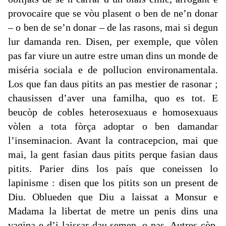
provocaire que se vòu plasent o ben de ne’n donar
– o ben de se’n donar – de las rasons, mai si degun
lur damanda ren. Disen, per exemple, que vòlen
pas far viure un autre estre uman dins un monde de
miséria sociala e de pollucion environamentala.
Los que fan daus pitits an pas mestier de rasonar ;
chausissen d’aver una familha, quo es tot. E
beucòp de cobles heterosexuaus e homosexuaus
vòlen a tota fòrça adoptar o ben damandar
l’inseminacion. Avant la contracepcion, mai que
mai, la gent fasian daus pitits perque fasian daus
pitits. Parier dins los país que coneissen lo
lapinisme : disen que los pitits son un present de
Diu. Oblueden que Diu a laissat a Monsur e
Madama la libertat de metre un penis dins una
vagina e d’i laissar dau semen, o pas. Autres còp,