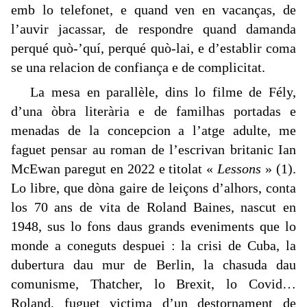
emb lo telefonet, e quand ven en vacanças, de
l’auvir jacassar, de respondre quand damanda
perqué quò-’quí, perqué quò-lai, e d’establir coma
se una relacion de confiança e de complicitat.
La mesa en parallèle, dins lo filme de Fély,
d’una òbra literària e de familhas portadas e
menadas de la concepcion a l’atge adulte, me
faguet pensar au roman de l’escrivan britanic Ian
McEwan paregut en 2022 e titolat «
Lessons
» (1).
Lo libre, que dòna gaire de leiçons d’alhors, conta
los 70 ans de vita de Roland Baines, nascut en
1948, sus lo fons daus grands eveniments que lo
monde a coneguts despuei : la crisi de Cuba, la
dubertura dau mur de Berlin, la chasuda dau
comunisme, Thatcher, lo Brexit, lo Covid…
Roland, fuguet victima d’un destornament de