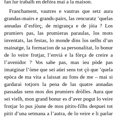
fan lur trabalh en defòra mai a la maison.
Franchament, vautres e vautras que setz aura
grandas-mairs e grands-pairs, las rencuratz ’quelas
annadas d’esfòrç, de migrança e de jòia ? Los
prumiers pas, las prumieras paraulas, los mots
inventats, las festas, lo monde dins los uelhs d’un
mainatge, la formacion de sa personalitat, lo bonur
de lo veire frotjar, l’enviá e la fòrça de creire a
l’avenidor ? Vos sabe pas, mas ieu pòde pas
imatginar l’òme que sei aüei sens tot çò que ’quela
epòca de ma vita a laissat au fons de me – mai si
gardarai totjorn la pena de las quatre annadas
passadas sens mos dos prumiers dròlles. Aura que
sei vielh, mon grand bonur es d’aver pogut lo veire
frotjar lo pus jòune de mos pitits-filhs despuei tot
pitit d’una setmana a l’autra, de lo veire e li parlar