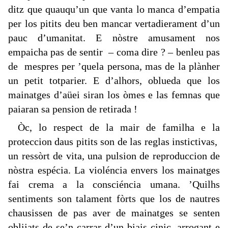
ditz que quauqu’un que vanta lo manca d’empatia
per los pitits deu ben mancar vertadierament d’un
pauc d’umanitat. E nòstre amusament nos
empaicha pas de sentir – coma dire ? – benleu pas
de mespres per ’quela persona, mas de la plànher
un petit totparier. E d’alhors, oblueda que los
mainatges d’aüei siran los òmes e las femnas que
paiaran sa pension de retirada !
Òc, lo respect de la mair de familha e la
proteccion daus pitits son de las reglas instictivas,
un ressòrt de vita, una pulsion de reproduccion de
nòstra espécia. La violéncia envers los mainatges
fai crema a la consciéncia umana. ’Quilhs
sentiments son talament fòrts que los de nautres
chausissen de pas aver de mainatges se senten
oblijats de se’n carrar d’un biais cinic, arrogant e