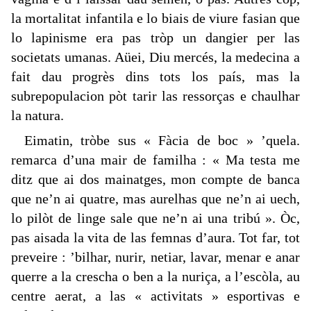
la mortalitat infantila e lo biais de viure fasian que
lo lapinisme era pas tròp un dangier per las
societats umanas. Aüei, Diu mercés, la medecina a
fait dau progrès dins tots los país, mas la
subrepopulacion pòt tarir las ressorças e chaulhar
la natura.
Eimatin, tròbe sus « Fàcia de boc » ’quela.
remarca d’una mair de familha : « Ma testa me
ditz que ai dos mainatges, mon compte de banca
que ne’n ai quatre, mas aurelhas que ne’n ai uech,
lo pilòt de linge sale que ne’n ai una tribú ». Òc,
pas aisada la vita de las femnas d’aura. Tot far, tot
preveire : ’bilhar, nurir, netiar, lavar, menar e anar
querre a la crescha o ben a la nuriça, a l’escòla, au
centre aerat, a las « activitats » esportivas e