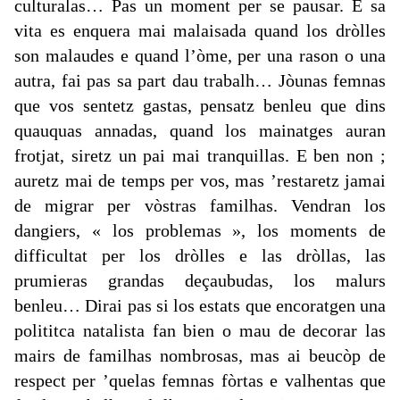
culturalas… Pas un moment per se pausar. E sa
vita es enquera mai malaisada quand los dròlles
son malaudes e quand l’òme, per una rason o una
autra, fai pas sa part dau trabalh… Jòunas femnas
que vos sentetz gastas, pensatz benleu que dins
quauquas annadas, quand los mainatges auran
frotjat, siretz un pai mai tranquillas. E ben non ;
auretz mai de temps per vos, mas ’restaretz jamai
de migrar per vòstras familhas. Vendran los
dangiers, « los problemas », los moments de
difficultat per los dròlles e las dròllas, las
prumieras grandas deçaubudas, los malurs
benleu… Dirai pas si los estats que encoratgen una
polititca natalista fan bien o mau de decorar las
mairs de familhas nombrosas, mas ai beucòp de
respect per ’quelas femnas fòrtas e valhentas que