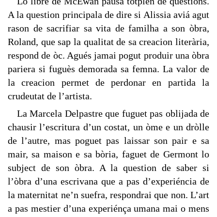
Lo libre de McEwan pausa totplen de questions.
A la question principala de dire si Alissia aviá agut
rason de sacrifiar sa vita de familha a son òbra,
Roland, que sap la qualitat de sa creacion literària,
respond de òc. Agués jamai pogut produir una òbra
pariera si fuguès demorada sa femna. La valor de
la creacion permet de perdonar en partida la
crudeutat de l’artista.
La Marcela Delpastre que fuguet pas oblijada de
chausir l’escritura d’un costat, un òme e un dròlle
de l’autre, mas poguet pas laissar son pair e sa
mair, sa maison e sa bòria, faguet de Germont lo
subject de son òbra. A la question de saber si
l’òbra d’una escrivana que a pas d’experiéncia de
la maternitat ne’n suefra, respondrai que non. L’art
a pas mestier d’una experiénça umana mai o mens