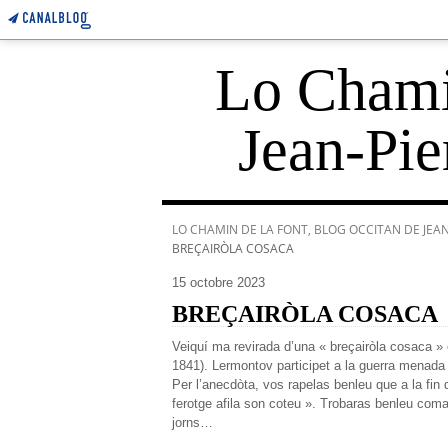
Lo Chamin
Jean-Pie
LO CHAMIN DE LA FONT, BLOG OCCITAN DE JEAN-
BREÇAIRÒLA COSACA
15 octobre 2023
BREÇAIRÒLA COSACA
Veiquí ma revirada d’una « breçairòla cosaca »
1841). Lermontov participet a la guerra menada
Per l’anecdòta, vos rapelas benleu que a la fin
ferotge afila son coteu ». Trobaras benleu coma
jorns…