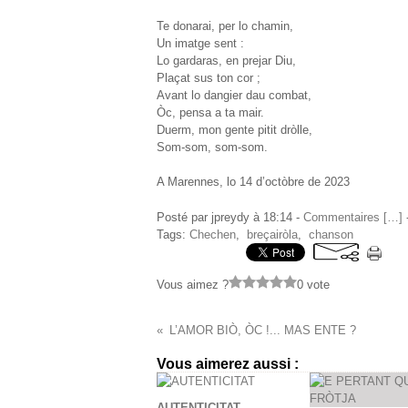
Te donarai, per lo chamin,
Un imatge sent :
Lo gardaras, en prejar Diu,
Plaçat sus ton cor ;
Avant lo dangier dau combat,
Òc, pensa a ta mair.
Duerm, mon gente pitit dròlle,
Som-som, som-som.
A Marennes, lo 14 d’octòbre de 2023
Posté par jpreydy à 18:14 -
Commentaires [
…
]
-
Tags:
Chechen
,
breçairòla
,
chanson
Vous aimez ?
0 vote
L’AMOR BIÒ, ÒC !... MAS ENTE ?
Vous aimerez aussi :
AUTENTICITAT