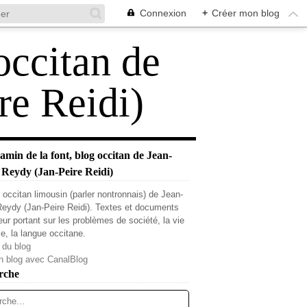
Connexion
+
Créer mon blog
occitan de
re Reidi)
min de la font, blog occitan de Jean-
 Reydy (Jan-Peire Reidi)
 occitan limousin (parler nontronnais) de Jean-
Reydy (Jan-Peire Reidi). Textes et documents
teur portant sur les problèmes de société, la vie
le, la langue occitane.
 du blog
n blog avec CanalBlog
rche