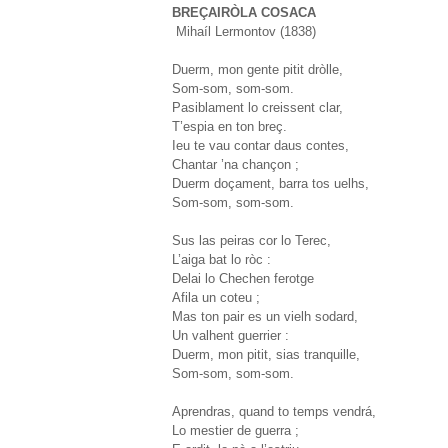
BREÇAIRÒLA COSACA
Mihaíl Lermontov (1838)
Duerm, mon gente pitit dròlle,
Som-som, som-som.
Pasiblament lo creissent clar,
T’espia en ton breç.
Ieu te vau contar daus contes,
Chantar ’na chançon ;
Duerm doçament, barra tos uelhs,
Som-som, som-som.
Sus las peiras cor lo Terec,
L’aiga bat lo ròc :
Delai lo Chechen ferotge
Afila un coteu ;
Mas ton pair es un vielh sodard,
Un valhent guerrier :
Duerm, mon pitit, sias tranquille,
Som-som, som-som.
Aprendras, quand to temps vendrá,
Lo mestier de guerra ;