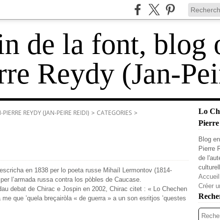
 de la font, blog 
rre Reydy (Jan-Pei
Lo Cha
PIERRE REYDY (JAN-PEIRE REIDI)
>
CATEGORIES
>
Pierre
Blog en
Pierre 
de l'au
culturel
 escricha en 1838 per lo poeta russe Mihaíl Lermontov (1814-
Accueil
 per l’armada russa contra los pòbles de Caucase.
Créer u
 dau debat de Chirac e Jospin en 2002, Chirac citet : « Lo Chechen
Reche
 me que ’quela breçairòla « de guerra » a un son esritjos ’questes