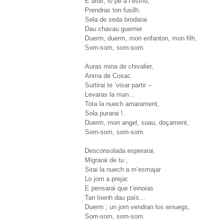
E ardit, lo pè a l’estriu,
Prendras ton fusilh.
Sela de seda brodarai
Dau chavau guerrier.
Duerm, duerm, mon enfanton, mon filh,
Som-som, som-som.
Auras mina de chivalier,
Anma de Cosac.
Surtirai te ’visar partir –
Levaras la man…
Tota la nuech amarament,
Sola purarai !..
Duerm, mon angel, suau, doçament,
Som-som, som-som.
Desconsolada esperarai,
Migrarai de tu ;
Sirai la nuech a m’esmajar
Lo jorn a prejar,
E pensarai que t’einoias
Tan loenh dau país…
Duerm ; un jorn vendran los einuegs,
Som-som, som-som.