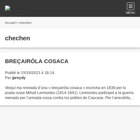
MENU
Accueil
» chechen
chechen
BREÇAIRÒLA COSACA
Publié le 15/10/2023 à 18:14
Par
jpreydy
Veiquí ma revirada d’una « breçairòla cosaca » escricha en 1838 per lo
poeta russe Mihaíl Lermontov (1814-1841). Lermontov participet a la guerra
menada per l’armada russa contra los pòbles de Caucase. Per l’anecdòta,
vos rapelas benleu que a la fin dau...