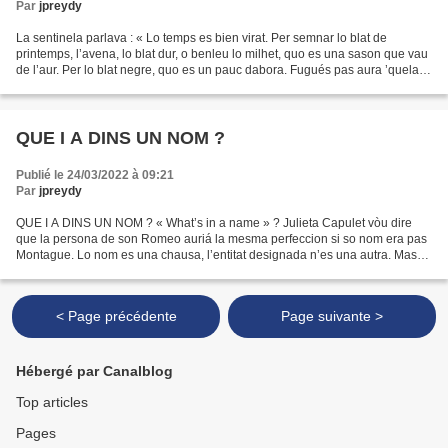
Par
jpreydy
La sentinela parlava : « Lo temps es bien virat. Per semnar lo blat de
printemps, l’avena, lo blat dur, o benleu lo milhet, quo es una sason que vau
de l’aur. Per lo blat negre, quo es un pauc dabora. Fugués pas aura ’quela
garça de guerra civila… » (Boris...
QUE I A DINS UN NOM ?
Publié le 24/03/2022 à 09:21
Par
jpreydy
QUE I A DINS UN NOM ? « What’s in a name » ? Julieta Capulet vòu dire
que la persona de son Romeo auriá la mesma perfeccion si so nom era pas
Montague. Lo nom es una chausa, l’entitat designada n’es una autra. Mas
quauques còps, un nom chausit de preferéncia...
< Page précédente
Page suivante >
Hébergé par Canalblog
Top articles
Pages