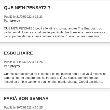
QUE NE'N PENSATZ ?
Publié le 21/06/2022 à 16:23
Par
jpreydy
QUE NE’N PENSATZ ? Legit aüei dins lo jornau anglés The Guardian : Lo
parlament d’Ucraïna a votat una lei per limitar los libres e la musica russes e
per copar los darniers liams culturaus emb la Russia. Lo país mena una
politica de « decomunizacion »,...
ESBOLHAIRE
Publié le 13/06/2022 à 14:26
Par
jpreydy
Quante fauguet tornar far la teulada de ma maison pensí que valiá mielhs far
saber a l’obrier teulaire ente se trobava la fòssa septica per dire de pas
l’esbolhar emb lo camion o ben l’enginh monta-charjas. Creguí pas bien
auvir quante nòstre òme, que...
FARIÁ BON SEMNAR
Publié le 30/03/2022 à 20:25