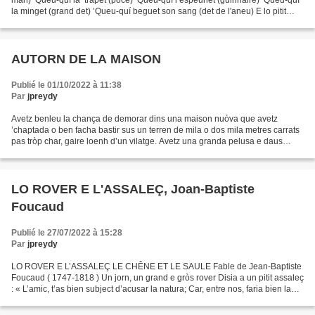
man) ’Queu-quí la ’trapet (poce) ’Queu-quí l’espeunet (guinhaire) ’Queu-quí
la minget (grand det) ’Queu-quí beguet son sang (det de l'aneu) E lo pitit
mermilhon mermilhon mermilhon...
AUTORN DE LA MAISON
Publié le 01/10/2022 à 11:38
Par
jpreydy
Avetz benleu la chança de demorar dins una maison nuòva que avetz
’chaptada o ben facha bastir sus un terren de mila o dos mila metres carrats
pas tròp char, gaire loenh d’un vilatge. Avetz una granda pelusa e daus
aubres d’ornament. Vòstres goiats pòden...
LO ROVER E L'ASSALEÇ, Joan-Baptiste
Foucaud
Publié le 27/07/2022 à 15:28
Par
jpreydy
LO ROVER E L’ASSALEÇ LE CHÊNE ET LE SAULE Fable de Jean-Baptiste
Foucaud ( 1747-1818 ) Un jorn, un grand e gròs rover Disia a un pitit assaleç
: « L’amic, t’as bien subject d’acusar la natura; Car, entre nos, faria bien la
gajura Que lo pus pitit reibeneit...