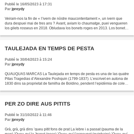
Publié le 16/05/2023 à 17:31
Par
jpreydy
Veiram-nos la fin de « l’ivern de nòstre maucontentament », un ivern que
dura despuei mai de tres ans ? Avant, aviam lo chaumatge, puei vengueren
los gilets rosseus en 2018. Obludava los bonets roges en 2013. Los bonets
e los gilets volian pas paiar de...
TAULEJADA EN TEMPS DE PESTA
Publié le 30/04/2023 à 15:24
Par
jpreydy
QUAUQUAS MARCAS La Taulejada en temps de pesta es una de las quatre
Pitas Tragedias d’Alexandre Poshquin (1799-1837). L’escrivet en autona de
1830 dins sa proprietat de familha de Boldino, pendent l’epidèmia de colerà
en Russia. L’autor trobet l’idéia...
PER ZO DIRE AUS PITITS
Publié le 31/10/2022 à 11:46
Par
jpreydy
Grà, grà, grà dins ’queu pitit fons de prat La lebre i a passat (pauma de la