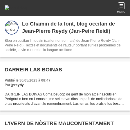
MENU
Lo Chamin de la font, blog occitan de
Jean-Pierre Reydy (Jan-Peire Reidi)
Blog en occitan limousin (parler nontronnais) de Jean-Pierre Reydy (Jan-
Peire Reidi). Textes et documents de l'auteur portant sur les problèmes de
société, la vie culturelle, la langue occitane.
DARREIR LAS BOINAS
Publié le 30/05/2023 à 08:47
Par
jpreydy
DARREIR LAS BOINAS Coma beucòp de gent de mon atge nascuts en
Perigòrd o ben en Lemosin, me sei elevat dins un país de meitadarias e de
pitas proprietats d’avant lo remembrament. Las terras, los prats e los bòscs
eran daus bocinons de quauquas centenas...
L'IVERN DE NÒSTRE MAUCONTENTAMENT