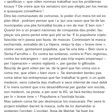
« apoliticas », que vòlen nonmas trabalhar sus los problemas
locaus ? De creire que los senators son pas elegits per los meras
e quauques conselhiers !
Dins las comunautats de comunas, lo poder d’un mera tot sol es
plan diluit ; podriam pensar que i a ’quí una rason que fai de las
municipalas una pita formalitat locala e ren de mai. E ben non !
Quand òm a un project nacionau de conquesta dau poder, fau
plaçar sos pions pertot ente quò pòt se far. E lo populisme cripto-
faiscista ne’n passa pas fauta, de mascas. Coneissiam la masca
escharnida, esmalida de La Vipera, veiquí la dau « brave òme »,
vòstre vesin, gentament pojadista, que fai una lista « Bien viure a
Senta-Farrolha ». Es contra las eolianas, contra lo Parc regionau,
contra los estrangiers – son pertant pas tròp espes emperaquí –
per l’operacion « vesins vigilants », per gardar lo glifosate.
Beucòp de gent vòten per se, de la gent que fan coma vos e
coma me, que vòlen « bien viure ». Se damanden benleu pas
coma atirar las entrepresas que fan trabalhar la gent, o un quite
medecin, sens cuberta dau malhum e sens internet de naut debit.
E lo mera surtent que s’es desandilhonat per gardar son escòla,
son medecin, sa pòsta, e per aver la 4G, se fará benleu boissar
per lo « brave òme » ! Populisme a l’eschala locala.
Mas sabem coma far per desmascar los mascarats. Per veire lo
project totalitari darreir la masca, sufis de lur damandar si
sostenen l’occitan. L’occitan, linga de libertat, fai fugir los