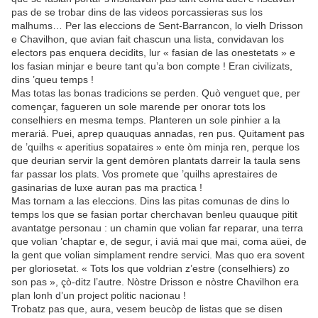
pas de se trobar dins de las videos porcassieras sus los
malhums… Per las eleccions de Sent-Barrancon, lo vielh Drisson
e Chavilhon, que avian fait chascun una lista, convidavan los
electors pas enquera decidits, lur « fasian de las onestetats » e
los fasian minjar e beure tant qu’a bon compte ! Eran civilizats,
dins ’queu temps !
Mas totas las bonas tradicions se perden. Quò venguet que, per
començar, fagueren un sole marende per onorar tots los
conselhiers en mesma temps. Planteren un sole pinhier a la
merariá. Puei, aprep quauquas annadas, ren pus. Quitament pas
de ’quilhs « aperitius sopataires » ente òm minja ren, perque los
que deurian servir la gent demòren plantats darreir la taula sens
far passar los plats. Vos promete que ’quilhs aprestaires de
gasinarias de luxe auran pas ma practica !
Mas tornam a las eleccions. Dins las pitas comunas de dins lo
temps los que se fasian portar cherchavan benleu quauque pitit
avantatge personau : un chamin que volian far reparar, una terra
que volian ’chaptar e, de segur, i aviá mai que mai, coma aüei, de
la gent que volian simplament rendre servici. Mas quo era sovent
per gloriosetat. « Tots los que voldrian z’estre (conselhiers) zo
son pas », çò-ditz l’autre. Nòstre Drisson e nòstre Chavilhon era
plan lonh d’un project politic nacionau !
Trobatz pas que, aura, vesem beucòp de listas que se disen