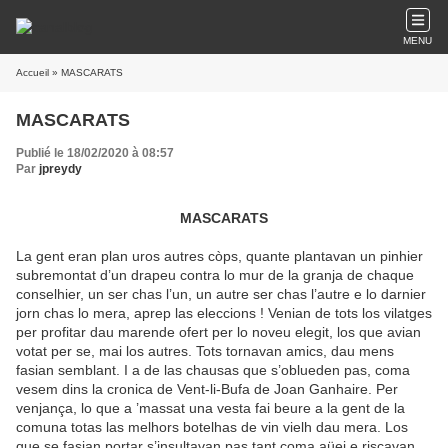
MENU
Accueil
» MASCARATS
MASCARATS
Publié le 18/02/2020 à 08:57
Par
jpreydy
MASCARATS
La gent eran plan uros autres còps, quante plantavan un pinhier
subremontat d’un drapeu contra lo mur de la granja de chaque
conselhier, un ser chas l’un, un autre ser chas l’autre e lo darnier
jorn chas lo mera, aprep las eleccions ! Venian de tots los vilatges
per profitar dau marende ofert per lo noveu elegit, los que avian
votat per se, mai los autres. Tots tornavan amics, dau mens
fasian semblant. I a de las chausas que s’oblueden pas, coma
vesem dins la cronica de Vent-li-Bufa de Joan Ganhaire. Per
venjança, lo que a ’massat una vesta fai beure a la gent de la
comuna totas las melhors botelhas de vin vielh dau mera. Los
que se fasian portar s’insultavan pas tant coma aüei e riscavan