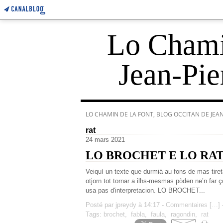
Lo Chamin
Jean-Pie
LO CHAMIN DE LA FONT, BLOG OCCITAN DE JEAN-
rat
24 mars 2021
LO BROCHET E LO RA
Veiquí un texte que durmiá au fons de mas tir
otjorn tot tornar a ilhs-mesmas pòden ne’n far 
usa pas d'interpretacion. LO BROCHET...
Posté par jpreydy à 14:17 -
Commentaires [
…
]
-
Tags:
brochet
,
fabla
,
faula
,
ragondin
,
rat