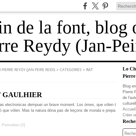
 de la font, blog 
rre Reydy (Jan-Pei
Lo Cha
PIERRE REYDY (JAN-PEIRE REIDI)
>
CATEGORIES
>
RAT
Pierre
Blog en
Pierre 
T GAULHIER
de l'au
culturel
etas electronicas dempuei un brave moment. Los òmes, que vòlen t
Accueil
çò que vòlen. Mas la natura dòna pas de leiçons de morala e prepa
Créer u
Reche
 Permalien [
#
]