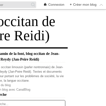
Connexion
+
Créer mon blog
occitan de
re Reidi)
min de la font, blog occitan de Jean-
 Reydy (Jan-Peire Reidi)
 occitan limousin (parler nontronnais) de Jean-
Reydy (Jan-Peire Reidi). Textes et documents
teur portant sur les problèmes de société, la vie
le, la langue occitane.
 du blog
n blog avec CanalBlog
rche