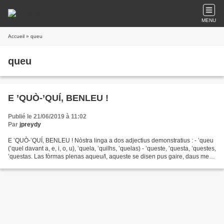
MENU
Accueil
» queu
queu
E ’QUÒ-’QUÍ, BENLEU !
Publié le 21/06/2019 à 11:02
Par
jpreydy
E ’QUÒ-’QUÍ, BENLEU ! Nòstra linga a dos adjectius demonstratius : - ’queu
(’quel davant a, e, i, o, u), ’quela, ’quilhs, ’quelas) - ’queste, ’questa, ’questes,
’questas. Las fòrmas plenas aqueu/l, aqueste se disen pus gaire, daus mens
dins nòstra partida...