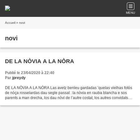
MENU
Accueil
» novi
novi
DE LA NÒVIA A LA NÒRA
Publié le 23/04/2020 à 22:40
Par
jpreydy
DE LA NÒVIA A LA NÒRA Las avetz benleu gardadas ’quelas vielhas fotòs
de nòça rosselardas dau segle passat : la nòvia en rauba blancha e sos
parents a man drecha, los dau nòvi de l’autre costat, los autres convidats
darreir los nòvis. Davant, daus mainatges...