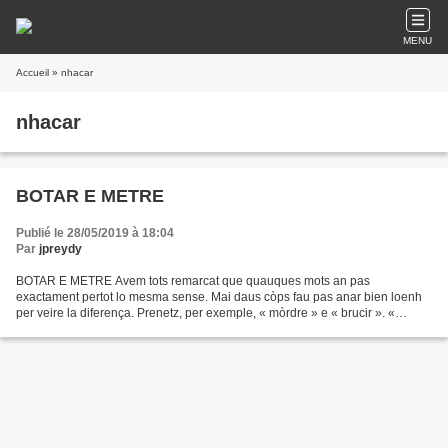
MENU
Accueil
» nhacar
nhacar
BOTAR E METRE
Publié le 28/05/2019 à 18:04
Par
jpreydy
BOTAR E METRE Avem tots remarcat que quauques mots an pas
exactament pertot lo mesma sense. Mai daus còps fau pas anar bien loenh
per veire la diferença. Prenetz, per exemple, « mòrdre » e « brucir ». «
Mòrdre », quo es mai que mai sarrar entre las dents,...