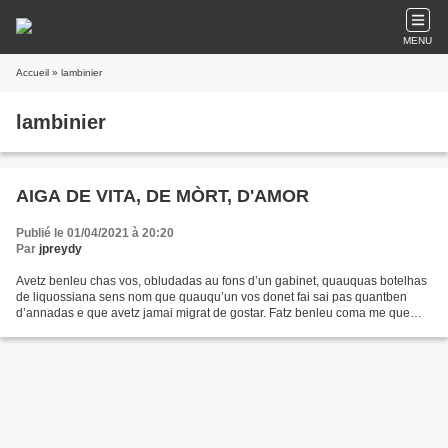
MENU
Accueil
» lambinier
lambinier
AIGA DE VITA, DE MÒRT, D'AMOR
Publié le 01/04/2021 à 20:20
Par
jpreydy
Avetz benleu chas vos, obludadas au fons d’un gabinet, quauquas botelhas
de liquossiana sens nom que quauqu’un vos donet fai sai pas quantben
d’annadas e que avetz jamai migrat de gostar. Fatz benleu coma me que
pense jamai òfrir de las liquors o daus...