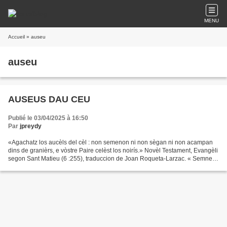
MENU
Accueil
» auseu
auseu
AUSEUS DAU CEU
Publié le 03/04/2025 à 16:50
Par
jpreydy
«Agachatz los aucèls del cèl : non semenon ni non sègan ni non acampan
dins de granièrs, e vòstre Paire celèst los noirís.» Novèl Testament, Evangèli
segon Sant Matieu (6 :255), traduccion de Joan Roqueta-Larzac. « Semnen
pas e mestiven pas, e garnissen...